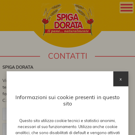
CONTATTI
SPIGA DORATA
x
Via villafontana, 22 Villafontana di Isola della Scala (VR)
tel: 045.73.35.024
fax: 045.66.32.077
Informazioni sui cookie presenti in questo
C.F e P.IVA 03397000237
sito
Questo sito utilizza cookie tecnici e statistici anonimi,
necessari al suo funzionamento. Utilizza anche cookie
analitici, che sono disabilitati di default e vengono attivati